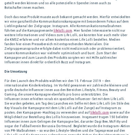
geteilt werden können und so alle potenzielle:n Spender:innen auch zu
Botschafter:innen machen.
Doch das neue Produkt musste auch bekannt gemacht werden. Hierfür entwickelten
wir eine ganzheitliche Kommunikationskampagne mit besonderem Fokus auf dem
Lieblingskanal der Zielgruppe: Instagram. Alle Kommunikationsmaßnahmen
führten auf die Kampagnenseite
lifelolli.com
. Hier fanden Interessierte nicht nur
weitere Informationen und Videos zum Life Lolli, sie konnten hier auch mehr über
die KMSZ erfahren und vor allem kostenlos einen Life Lolli bestellen. Medien
fanden hier einen Pressebereich mit entsprechenden Materialien. Die
Zielgruppenansprache erfolgte dabei nicht medizinisch oder problemorientiert,
unsere Kommunikation war vielmehr optimistisch und bunt. Zum Start der
Kampagne und zum Launch des Produkts sorgten wir mit Hilfe zahlreicher
Influencer:innen direkt für ordentlich Buzz auf Instagram.
Die Umsetzung
Für den Launch des Produkts wählten wir den 15. Februar 2019 – den
internationalen Kinderkrebstag. Im Vorfeld gewannen wir zahlreiche kleinere und
große deutsche Influencer:innen aus den Bereichen Lifestyle, Fitness, Beauty und
Gaming, die unsere Kampagne ebenfalls pro bono unterstützten. Die
Influencer:innen erhielten vorab ein spezielles Influencer-Set mit dem Life Lolli.
Sie wurden gebeten, am Tag des Launches ein Selfie mit dem Life Lolli (im Stile des
Key Visuals der Kampagne mit dem Life Lolli auf der Zunge) auf Instagram zu
posten; den Kampagnen-Hashtag zu verwenden und auf
lifelolli.com
sowie auf die
Möglichkeit zur Bestellung des Lollis hinzuweisen. Insgesamt trugen 150 beliebte
Influencer:innen zum Gelingen der Kampagne bei, darunter Dagi Bee, McFitty und
sogar der Fußballverein Borussia Dortmund. Begleitet wurde die Instagram-Aktion
von PR-Maßnahmen – so wurden Lifestyle-Medien und die Tagespresse auf den