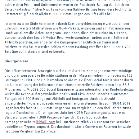
Life Lolli und die Kampagne aufmerksam gemacht. Neben der Berichterstattung in
zahlreichen Print- und Onlinemedien waren der Facebook-Beitrag der beliebten
Seite „Faktastisch“ (drei Mio. Fans) und ein Galileo-Beitrag besondere Highlights.
Letzterer trug für sich allein zu 2.000 Bestellungen des Life Lollis bei.
In einer zweiten Stufe konnten wir durch Spendengelder, einzig erzielt durch den
Life Lolli, weitere Maßnahmen wie OOH-Plakate, Anzeigen und ein TVC umsetzen.
Doch vor allem die vielen Instagram-User:innen, die nicht nur eine DNA-Probe,
sondern auch ihre Social-Media-Reichweite spendeten, indem sie ein Selfie mit
#lifelolli posteten, verlängerten die Kampagne hinsichtlich Zeitraum und
Reichweite. Bis heute werden Selfies mit dem Hashtag veröffentlicht – über 1.700
Beiträge auf Instagram sind es bereits.
Die Ergebnisse
Die Influencer:innen-Strategie erzielte zum Start der Kampagne eine zweiwöchige
und durchweg positive Berichterstattung in den Massenmedien mit insgesamt 123
Beiträgen in Print- und Onlinemedien sowie im TV. Über Social Media wurde durch
die Unterstützung der Influencer:innen eine potenzielle Reichweite von über 85,5
Mio. erreicht. Mit 628.000 Social Engagements am internationalen Kinderkrebstag
wirkte die Aktion außergewöhnlich positiv und aktivierend. Innerhalb kürzester
Zeit gab es 1.200 Beiträge mit #lifelolli auf Instagram. Auch die Anzahl
angeforderter Typisierungssets konnten wir enorm steigern: Bis zum 30.04.2019
lagen bereits fast 54.000 Bestellungen vor. Im Vergleich: In den drei Jahren zuvor
lag der Durchschnitt für ein ganzes Jahr bei 4.239 Typisierungssets, was einer
Steigerung von über 1.000 Prozent entspricht. Dazu trug auch die
Kampagnenwebsite
lifelolli.com
bei. Durchschnittlich 21,6 Prozent der Besucher
bestellte ein Typisierungsset. Die durchschnittliche Conversion Rate von kmsz.de
liegt zum Vergleich bei 2,7 Prozent.