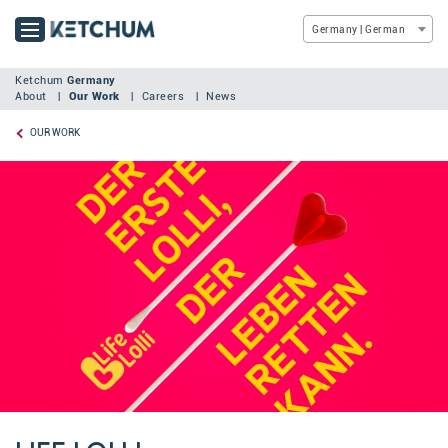
Germany | German
Ketchum
Germany
About
Our Work
Careers
News
OUR WORK