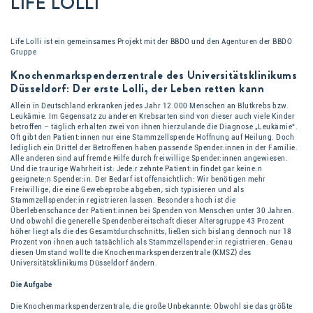
LIFE LOLLI
Life Lolli ist ein gemeinsames Projekt mit der BBDO und den Agenturen der BBDO
Gruppe
Knochenmarkspenderzentrale des Universitätsklinikums
Düsseldorf: Der erste Lolli, der Leben retten kann
Allein in Deutschland erkranken jedes Jahr 12.000 Menschen an Blutkrebs bzw.
Leukämie. Im Gegensatz zu anderen Krebsarten sind von dieser auch viele Kinder
betroffen – täglich erhalten zwei von ihnen hierzulande die Diagnose „Leukämie“.
Oft gibt den Patient:innen nur eine Stammzellspende Hoffnung auf Heilung. Doch
lediglich ein Drittel der Betroffenen haben passende Spender:innen in der Familie.
Alle anderen sind auf fremde Hilfe durch freiwillige Spender:innen angewiesen.
Und die traurige Wahrheit ist: Jede:r zehnte Patient:in findet gar keine:n
geeignete:n Spender:in. Der Bedarf ist offensichtlich: Wir benötigen mehr
Freiwillige, die eine Gewebeprobe abgeben, sich typisieren und als
Stammzellspender:in registrieren lassen. Besonders hoch ist die
Überlebenschance der Patient:innen bei Spenden von Menschen unter 30 Jahren.
Und obwohl die generelle Spendenbereitschaft dieser Altersgruppe 43 Prozent
höher liegt als die des Gesamtdurchschnitts, ließen sich bislang dennoch nur 18
Prozent von ihnen auch tatsächlich als Stammzellspender:in registrieren. Genau
diesen Umstand wollte die Knochenmarkspenderzentrale (KMSZ) des
Universitätsklinikums Düsseldorf ändern.
Die Aufgabe
Die Knochenmarkspenderzentrale, die große Unbekannte: Obwohl sie das größte