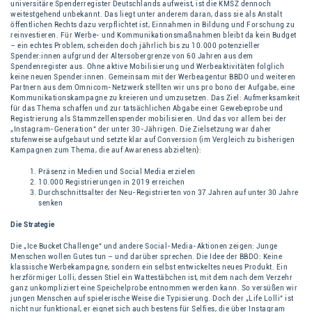
universitäre Spenderregister Deutschlands aufweist, ist die KMSZ dennoch
weitestgehend unbekannt. Das liegt unter anderem daran, dass sie als Anstalt
öffentlichen Rechts dazu verpflichtet ist, Einnahmen in Bildung und Forschung zu
reinvestieren. Für Werbe- und Kommunikationsmaßnahmen bleibt da kein Budget
– ein echtes Problem, scheiden doch jährlich bis zu 10.000 potenzieller
Spender:innen aufgrund der Altersobergrenze von 60 Jahren aus dem
Spendenregister aus. Ohne aktive Mobilisierung und Werbeaktivitäten folglich
keine neuen Spender:innen. Gemeinsam mit der Werbeagentur BBDO und weiteren
Partnern aus dem Omnicom-Netzwerk stellten wir uns pro bono der Aufgabe, eine
Kommunikationskampagne zu kreieren und umzusetzen. Das Ziel: Aufmerksamkeit
für das Thema schaffen und zur tatsächlichen Abgabe einer Gewebeprobe und
Registrierung als Stammzellenspender mobilisieren. Und das vor allem bei der
„Instagram-Generation“ der unter 30-Jährigen. Die Zielsetzung war daher
stufenweise aufgebaut und setzte klar auf Conversion (im Vergleich zu bisherigen
Kampagnen zum Thema, die auf Awareness abzielten):
Präsenz in Medien und Social Media erzielen
10.000 Registrierungen in 2019 erreichen
Durchschnittsalter der Neu-Registrierten von 37 Jahren auf unter 30 Jahre
senken
Die Strategie
Die „Ice Bucket Challenge“ und andere Social-Media-Aktionen zeigen: Junge
Menschen wollen Gutes tun – und darüber sprechen. Die Idee der BBDO: Keine
klassische Werbekampagne, sondern ein selbst entwickeltes neues Produkt. Ein
herzförmiger Lolli, dessen Stiel ein Wattestäbchen ist, mit dem nach dem Verzehr
ganz unkompliziert eine Speichelprobe entnommen werden kann. So versüßen wir
jungen Menschen auf spielerische Weise die Typisierung. Doch der „Life Lolli“ ist
nicht nur funktional, er eignet sich auch bestens für Selfies, die über Instagram