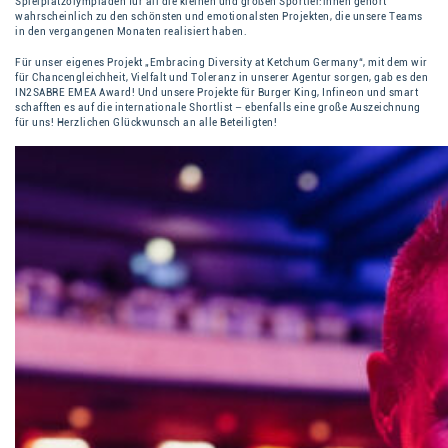
Spielplatzolympiaden für all die kleinen und großen Sportler:innen gehört
wahrscheinlich zu den schönsten und emotionalsten Projekten, die unsere Teams
in den vergangenen Monaten realisiert haben.
Für unser eigenes Projekt „Embracing Diversity at Ketchum Germany“, mit dem wir
für Chancengleichheit, Vielfalt und Toleranz in unserer Agentur sorgen, gab es den
IN2SABRE EMEA Award! Und unsere Projekte für Burger King, Infineon und smart
schafften es auf die internationale Shortlist – ebenfalls eine große Auszeichnung
für uns! Herzlichen Glückwunsch an alle Beteiligten!