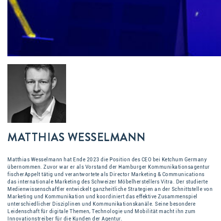
MATTHIAS WESSELMANN
Matthias Wesselmann hat Ende 2023 die Position des CEO bei Ketchum Germany
übernommen. Zuvor war er als Vorstand der Hamburger Kommunikationsagentur
fischerAppelt tätig und verantwortete als Director Marketing & Communications
das internationale Marketing des Schweizer Möbelherstellers Vitra. Der studierte
Medienwissenschaftler entwickelt ganzheitliche Strategien an der Schnittstelle von
Marketing und Kommunikation und koordiniert das effektive Zusammenspiel
unterschiedlicher Disziplinen und Kommunikationskanäle. Seine besondere
Leidenschaft für digitale Themen, Technologie und Mobilität macht ihn zum
Innovationstreiber für die Kunden der Agentur.