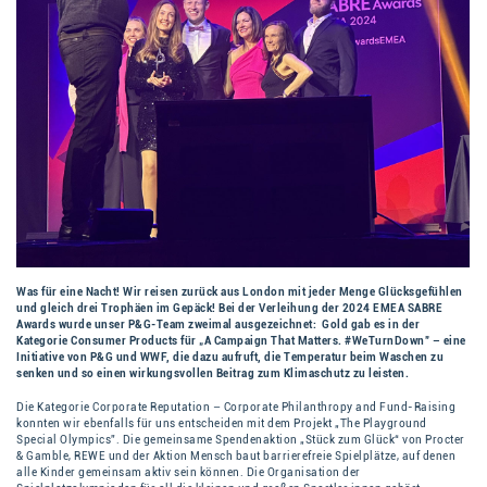
Was für eine Nacht! Wir reisen zurück aus London mit jeder Menge Glücksgefühlen
und gleich drei Trophäen im Gepäck! Bei der Verleihung der 2024 EMEA SABRE
Awards wurde unser P&G-Team zweimal ausgezeichnet: Gold gab es in der
Kategorie Consumer Products für „A Campaign That Matters. #WeTurnDown” – eine
Initiative von P&G und WWF, die dazu aufruft, die Temperatur beim Waschen zu
senken und so einen wirkungsvollen Beitrag zum Klimaschutz zu leisten.
Die Kategorie Corporate Reputation – Corporate Philanthropy and Fund-Raising
konnten wir ebenfalls für uns entscheiden mit dem Projekt „The Playground
Special Olympics”. Die gemeinsame Spendenaktion „Stück zum Glück“ von Procter
& Gamble, REWE und der Aktion Mensch baut barrierefreie Spielplätze, auf denen
alle Kinder gemeinsam aktiv sein können. Die Organisation der