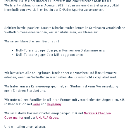
Initiative. Es ist einer unserer Grundwerte und eine treibende Kraft für die
Weiterentwicklung unserer Agentur. 2021 haben wir uns das Ziel gesetzt, DE&I
innerhalb von zwei Jahren fest in der DNA der Agentur zu verankern.
Seitdem ist viel passiert: Unsere Mitarbeitenden lernen in Seminaren verschiedene
Vielfaltsdimensionen kennen; wir sensibilisieren; wir klären auf.
Wir setzen klare Grenzen. Bei uns gilt:
Null-Toleranz gegenüber jeder Formen von Diskriminierung
Null-Toleranz gegenüber Mikroaggressionen
Wir bestärken alle Kolleg:innen, füreinander einzustehen und ihre Stimme zu
erheben, wenn sie Verhaltensweisen sehen, die für uns nicht akzeptabel sind.
Wir haben unsere Karrierewege geöffnet; ein Studium ist keine Voraussetzung
mehr für einen Start bei uns.
Wir unterstützen Familien in all ihren Formen mit verschiedensten Angeboten, z.B.
in Kooperation mit
voiio
und
heynanny
.
Wir sind starke Partnerschaften eingegangen, z.B. mit
Netzwerk Chancen
,
Queermentor
und der
UHLALA Group
.
Und wir teilen unser Wissen.