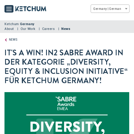
Germany | German
Ketchum
Germany
About
Our Work
Careers
News
NEWS
IT'S A WIN! IN2 SABRE AWARD IN
DER KATEGORIE „DIVERSITY,
EQUITY & INCLUSION INITIATIVE“
FÜR KETCHUM GERMANY!