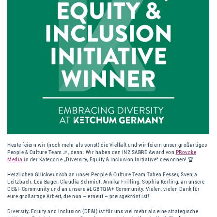
Heute feiern wir (noch mehr als sonst) die Vielfalt und wir feiern unser großartiges
People & Culture Team 🎉, denn: Wir haben den IN2 SABRE Award von
PRovoke
Media
in der Kategorie „Diversity, Equity & Inclusion Initiative“ gewonnen! 🏆
Herzlichen Glückwunsch an unser People & Culture Team Tabea Fesser, Svenja
Leitzbach, Lea Bäger, Claudia Schmidt, Annika Frilling, Sophia Kerling, an unsere
DE&I-Community und an unsere #LGBTQIA+ Community. Vielen, vielen Dank für
eure großartige Arbeit, die nun – erneut – preisgekrönt ist!
Diversity, Equity and Inclusion (DE&I) ist für uns viel mehr als eine strategische