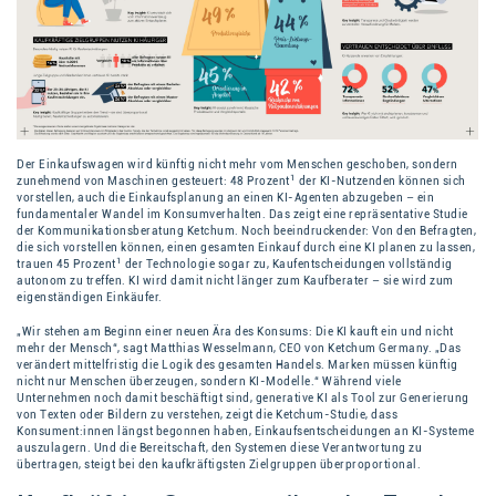
Der Einkaufswagen wird künftig nicht mehr vom Menschen geschoben, sondern
1
zunehmend von Maschinen gesteuert: 48 Prozent
der KI-Nutzenden können sich
vorstellen, auch die Einkaufsplanung an einen KI-Agenten abzugeben – ein
fundamentaler Wandel im Konsumverhalten. Das zeigt eine repräsentative Studie
der Kommunikationsberatung Ketchum. Noch beeindruckender: Von den Befragten,
die sich vorstellen können, einen gesamten Einkauf durch eine KI planen zu lassen,
1
trauen 45 Prozent
der Technologie sogar zu, Kaufentscheidungen vollständig
autonom zu treffen. KI wird damit nicht länger zum Kaufberater – sie wird zum
eigenständigen Einkäufer.
„Wir stehen am Beginn einer neuen Ära des Konsums: Die KI kauft ein und nicht
mehr der Mensch“, sagt Matthias Wesselmann, CEO von Ketchum Germany. „Das
verändert mittelfristig die Logik des gesamten Handels. Marken müssen künftig
nicht nur Menschen überzeugen, sondern KI-Modelle.“ Während viele
Unternehmen noch damit beschäftigt sind, generative KI als Tool zur Generierung
von Texten oder Bildern zu verstehen, zeigt die Ketchum-Studie, dass
Konsument:innen längst begonnen haben, Einkaufsentscheidungen an KI-Systeme
auszulagern. Und die Bereitschaft, den Systemen diese Verantwortung zu
übertragen, steigt bei den kaufkräftigsten Zielgruppen überproportional.