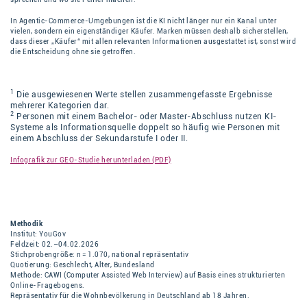
In Agentic-Commerce-Umgebungen ist die KI nicht länger nur ein Kanal unter
vielen, sondern ein eigenständiger Käufer. Marken müssen deshalb sicherstellen,
dass dieser „Käufer“ mit allen relevanten Informationen ausgestattet ist, sonst wird
die Entscheidung ohne sie getroffen.
1
Die ausgewiesenen Werte stellen zusammengefasste Ergebnisse
mehrerer Kategorien dar.
2
Personen mit einem Bachelor- oder Master-Abschluss nutzen KI-
Systeme als Informationsquelle doppelt so häufig wie Personen mit
einem Abschluss der Sekundarstufe I oder II.
Infografik zur GEO-Studie herunterladen (PDF)
Methodik
Institut: YouGov
Feldzeit: 02.–04.02.2026
Stichprobengröße: n = 1.070, national repräsentativ
Quotierung: Geschlecht, Alter, Bundesland
Methode: CAWI (Computer Assisted Web Interview) auf Basis eines strukturierten
Online-Fragebogens.
Repräsentativ für die Wohnbevölkerung in Deutschland ab 18 Jahren.