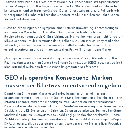
Transparenz über die Markeninformationen. 53 Prozent aller Befragten fürchten
zudem Manipulation. Das Ergebnis ist eindeutig: Wer KI nicht mit strukturierten,
konsistenten und vertrauenswürdigen Daten füttert, wird ignoriert. Fehlende oder
widersprüchliche Inhalte führen dazu, dass KI-Modelle Marken schlicht aus dem
Auswahlset streichen.
Diese Anforderungen sind Symptom einer tieferen Umwälzung. Entscheidungen
wandern von Menschen zu Modellen. Sichtbarkeit entsteht nicht mehr durch
Reichweite, sondern durch KI-Empfehlungen. Marken konkurrieren nicht länger um
Klicks, sondern um das Vertrauen der KI selbst. Die Customer Journey wird dabei
schmäler, aber tiefgreifender – weniger Schritte bedeuten höheren Einfluss
einzelner Antworten und damit existenzielles Risiko für unsichtbare Marken.
„Transparenz wird zur neuen Währung des Vertrauens“, sagt Wesselmann. Das
Fazit ist klar: Wer nicht in Generative Engine Optimization (GEO) investiert, verliert
nicht nur Reichweite, sondern Relevanz im gesamten Kaufprozess.
GEO als operative Konsequenz: Marken
müssen der KI etwas zu entscheiden geben
Damit KI im Sinne einer Marke entscheidet, brauchen Unternehmen ein
strategisches Fundament. Das umfasst vier Kernelemente: Zunächst eine moderne
Informationsarchitektur mit eindeutigen Produktentitäten, klaren technischen
Daten und konsistenter Namensführung. Zweite Voraussetzung: maschinenlesbare
Strukturen, die KI-Systemen ermöglichen, Daten zu verarbeiten. Drittens benötigen
Marken ein Quellen-Ökosystem, das unabhängige Nachweise bereitstellt – Tests,
Zertifikate, Policy-Dokumente, Bewertungen. Und schließlich ist ein regelmäßiges
KI-Audit essenziell, das transparent macht, wie generative Systeme über Produkte
sprechen und wo sie Fehler machen.