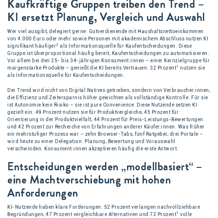
Kaufkräftige Gruppen treiben den Trend –
KI ersetzt Planung, Vergleich und Auswahl
Wer viel ausgibt, delegiert gerne: Gutverdienende mit Haushaltsnettoeinkommen
von 4.000 Euro oder mehr sowie Personen mit akademischem Abschluss nutzen KI
2
signifikant häufiger
als Informationsquelle für Kaufentscheidungen. Diese
Gruppe ist überproportional häufig bereit, Kaufentscheidungen zu automatisieren.
Vor allem bei den 25- bis 34-jährigen Konsument:innen – einer Kernzielgruppe für
1
margenstarke Produkte – genießt die KI bereits Vertrauen: 32 Prozent
nutzen sie
als Informationsquelle für Kaufentscheidungen.
Der Trend wird nicht von Digital Natives getrieben, sondern von Verbraucher:innen,
die Effizienz und Zeitersparnis höher gewichten als vollständige Kontrolle. Für sie
ist Autonomie kein Risiko – sie ist pure Convenience. Diese Nutzende setzen KI
gezielt ein: 49 Prozent nutzen sie für Produktvergleiche, 45 Prozent für
Orientierung in der Produktvielfalt, 44 Prozent für Preis-Leistungs-Bewertungen
und 42 Prozent zur Recherche von Erfahrungen anderer Käufer:innen. Was früher
ein mehrstufiger Prozess war – zehn Browser-Tabs, fünf Ratgeber, drei Portale –
wird heute zu einer Delegation. Planung, Bewertung und Vorauswahl
verschwinden. Konsument:innen akzeptieren häufig die erste Antwort.
Entscheidungen werden „modellbasiert“ –
eine Machtverschiebung mit hohen
Anforderungen
KI-Nutzende haben klare Forderungen: 52 Prozent verlangen nachvollziehbare
1
Begründungen, 47 Prozent vergleichbare Alternativen und 72 Prozent
volle