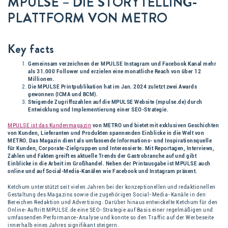
MPULSE – DIE STORYTELLING-
PLATTFORM VON METRO
Key facts
Gemeinsam verzeichnen der MPULSE Instagram und Facebook Kanal mehr
als 31.000 Follower und erzielen eine monatliche Reach von über 12
Millionen.
Die MPULSE Printpublikation hat im Jan. 2024 zuletzt zwei Awards
gewonnen (ICMA und BCM).
Steigende Zugriffszahlen auf die MPULSE Website (mpulse.de) durch
Entwicklung und Implementierung einer SEO-Strategie.
MPULSE ist das Kundenmagazin
von METRO und bietet mit exklusiven Geschichten
von Kunden, Lieferanten und Produkten spannenden Einblicke in die Welt von
METRO. Das Magazin dient als umfassende Informations- und Inspirationsquelle
für Kunden, Corporate-Zielgruppen und Interessierte. Mit Reportagen, Interviews,
Zahlen und Fakten greift es aktuelle Trends der Gastrobranche auf und gibt
Einblicke in die Arbeit im Großhandel. Neben der Printausgabe ist MPULSE auch
online und auf Social-Media-Kanälen wie Facebook und Instagram präsent.
Ketchum unterstützt seit vielen Jahren bei der konzeptionellen und redaktionellen
Gestaltung des Magazins sowie die zugehörigen Social-Media-Kanäle in den
Bereichen Redaktion und Advertising. Darüber hinaus entwickelte Ketchum für den
Online-Auftritt MPULSE.de eine SEO-Strategie auf Basis einer regelmäßigen und
umfassenden Performance-Analyse und konnte so den Traffic auf der Werbeseite
innerhalb eines Jahres signifikant steigern.