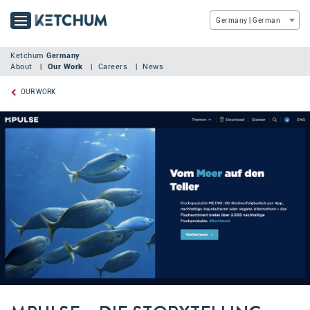
Germany | German
Ketchum
Germany
About
Our Work
Careers
News
OUR WORK