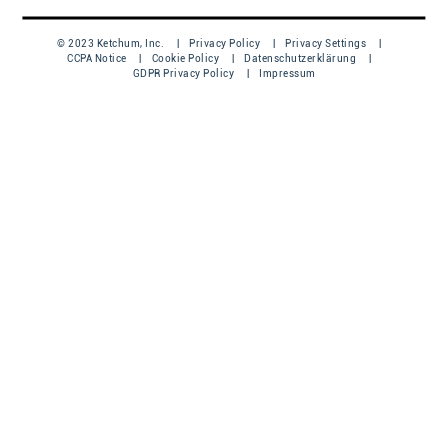
© 2023 Ketchum, Inc.
Privacy Policy
Privacy Settings
CCPA Notice
Cookie Policy
Datenschutzerklärung
GDPR Privacy Policy
Impressum