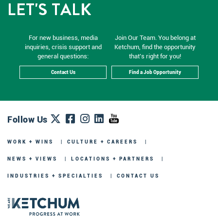
LET'S TALK
For new business, media
Join Our Team. You belong at
inquiries, crisis support and
Ketchum, find the opportunity
general questions:
that’s right for you!
Contact Us
Find a Job Opportunity
Follow Us
WORK + WINS
CULTURE + CAREERS
NEWS + VIEWS
LOCATIONS + PARTNERS
INDUSTRIES + SPECIALTIES
CONTACT US