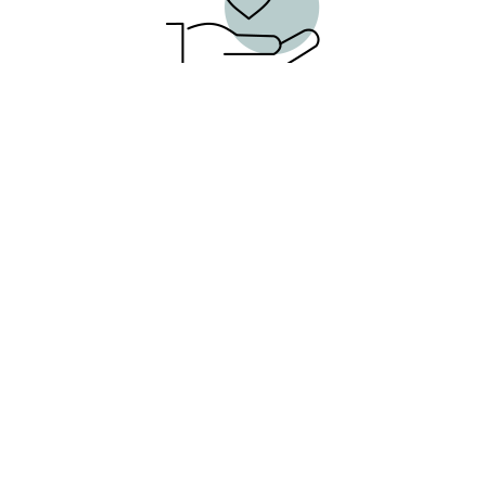
Bekämpfung von Fakes und Mythen
Mit KI können Unternehmen Falschinformationen frühzeitig erkennen und ihre
Verbreitung analysieren. Dabei sind nicht nur faktenbasierte, sondern auch
emotionale und schnelle Reaktionen entscheidend, um die öffentliche
Wahrnehmung effektiv zu steuern.
Außerdem geben wir einen Ausblick, wie KI künftig
unsere Branche prägen wird.