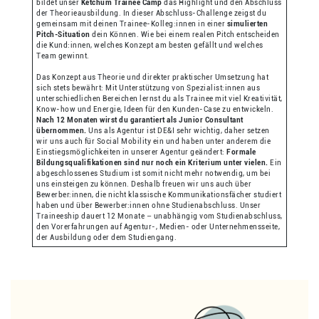
bildet unser
Ketchum Trainee Camp
das Highlight und den Abschluss
der Theorieausbildung. In dieser Abschluss-Challenge zeigst du
gemeinsam mit deinen Trainee-Kolleg:innen in einer
simulierten
Pitch-Situation
dein Können. Wie bei einem realen Pitch entscheiden
die Kund:innen, welches Konzept am besten gefällt und welches
Team gewinnt.
Das Konzept aus Theorie und direkter praktischer Umsetzung hat
sich stets bewährt: Mit Unterstützung von Spezialist:innen aus
unterschiedlichen Bereichen lernst du als Trainee mit viel Kreativität,
Know-how und Energie, Ideen für den Kunden-Case zu entwickeln.
Nach 12 Monaten wirst du garantiert als Junior Consultant
übernommen.
Uns als Agentur ist DE&I sehr wichtig, daher setzen
wir uns auch für Social Mobility ein und haben unter anderem die
Einstiegsmöglichkeiten in unserer Agentur geändert:
Formale
Bildungsqualifikationen sind nur noch ein Kriterium unter vielen.
Ein
abgeschlossenes Studium ist somit nicht mehr notwendig, um bei
uns einsteigen zu können. Deshalb freuen wir uns auch über
Bewerber:innen, die nicht klassische Kommunikationsfächer studiert
haben und über Bewerber:innen ohne Studienabschluss. Unser
Traineeship dauert 12 Monate – unabhängig vom Studienabschluss,
den Vorerfahrungen auf Agentur-, Medien- oder Unternehmensseite,
der Ausbildung oder dem Studiengang.