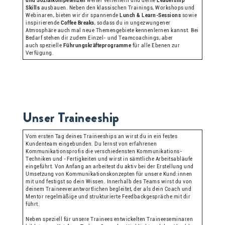
und Sozialkompetenzen
weiter verfeinern und deine
Leadership
Skills
ausbauen. Neben den klassischen Trainings, Workshops und
Webinaren, bieten wir dir spannende
Lunch & Learn-Sessions
sowie
inspirierende
Coffee Breaks
, sodass du in ungezwungener
Atmosphäre auch mal neue Themengebiete kennenlernen kannst. Bei
Bedarf stehen dir zudem Einzel- und Teamcoachings, aber
auch spezielle
Führungskräfteprogramme
für alle Ebenen zur
Verfügung.
Unser Traineeship
Vom ersten Tag deines Traineeships an wirst du in ein festes
Kundenteam eingebunden. Du lernst von erfahrenen
Kommunikationsprofis die verschiedensten Kommunikations-
Techniken und -Fertigkeiten und wirst in sämtliche Arbeitsabläufe
eingeführt. Von Anfang an arbeitest du aktiv bei der Erstellung und
Umsetzung von Kommunikationskonzepten für unsere Kund:innen
mit und festigst so dein Wissen. Innerhalb des Teams wirst du von
deinem Traineeverantwortlichen begleitet, der als dein Coach und
Mentor regelmäßige und strukturierte Feedbackgespräche mit dir
führt.
Neben speziell für unsere Trainees entwickelten Traineeseminaren