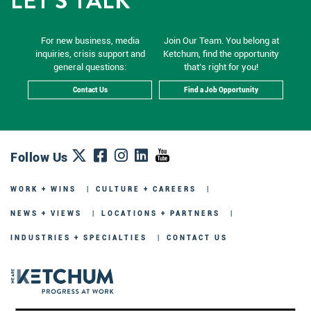
LET'S TALK
For new business, media
Join Our Team. You belong at
inquiries, crisis support and
Ketchum, find the opportunity
general questions:
that’s right for you!
Contact Us
Find a Job Opportunity
Follow Us
WORK + WINS
CULTURE + CAREERS
NEWS + VIEWS
LOCATIONS + PARTNERS
INDUSTRIES + SPECIALTIES
CONTACT US