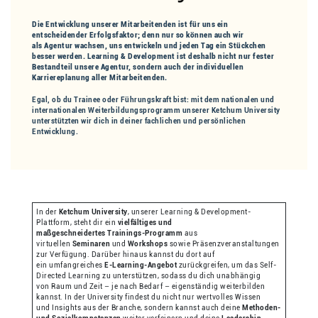
Die Entwicklung unserer Mitarbeitenden ist für uns ein
entscheidender Erfolgsfaktor; denn nur so können auch wir
als Agentur wachsen, uns entwickeln und jeden Tag ein Stückchen
besser werden. Learning & Development ist deshalb nicht nur fester
Bestandteil unsere Agentur, sondern auch der individuellen
Karriereplanung aller Mitarbeitenden.
Egal, ob du Trainee oder Führungskraft bist: mit dem nationalen und
internationalen Weiterbildungsprogramm unserer Ketchum University
unterstützten wir dich in deiner fachlichen und persönlichen
Entwicklung.
In der
Ketchum University
, unserer Learning & Development-
Plattform, steht dir ein
vielfältiges und
maßgeschneidertes Trainings-Programm
aus
virtuellen
Seminaren
und
Workshops
sowie Präsenzveranstaltungen
zur Verfügung. Darüber hinaus kannst du dort auf
ein umfangreiches
E-Learning-Angebot
zurückgreifen, um das Self-
Directed Learning zu unterstützen, sodass du dich unabhängig
von Raum und Zeit – je nach Bedarf – eigenständig weiterbilden
kannst. In der University findest du nicht nur wertvolles Wissen
und Insights aus der Branche, sondern kannst auch deine
Methoden-