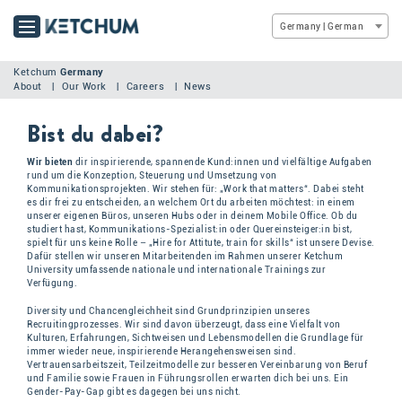
Germany | German
Ketchum
Germany
About
Our Work
Careers
News
Bist du dabei?
Wir bieten
dir inspirierende, spannende Kund:innen und vielfältige Aufgaben
rund um die Konzeption, Steuerung und Umsetzung von
Kommunikationsprojekten. Wir stehen für: „Work that matters“. Dabei steht
es dir frei zu entscheiden, an welchem Ort du arbeiten möchtest: in einem
unserer eigenen Büros, unseren Hubs oder in deinem Mobile Office. Ob du
studiert hast, Kommunikations-Spezialist:in oder Quereinsteiger:in bist,
spielt für uns keine Rolle – „Hire for Attitute, train for skills“ ist unsere Devise.
Dafür stellen wir unseren Mitarbeitenden im Rahmen unserer Ketchum
University umfassende nationale und internationale Trainings zur
Verfügung.
Diversity und Chancengleichheit sind Grundprinzipien unseres
Recruitingprozesses. Wir sind davon überzeugt, dass eine Vielfalt von
Kulturen, Erfahrungen, Sichtweisen und Lebensmodellen die Grundlage für
immer wieder neue, inspirierende Herangehensweisen sind.
Vertrauensarbeitszeit, Teilzeitmodelle zur besseren Vereinbarung von Beruf
und Familie sowie Frauen in Führungsrollen erwarten dich bei uns. Ein
Gender-Pay-Gap gibt es dagegen bei uns nicht.