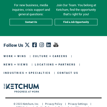
For new business, media
Join Our Team. You belong at
inquiries, crisis support and
Ketchum, find the opportunity
general questions:
that’s right for you!
Contact Us
Find a Job Opportunity
Follow Us
WORK + WINS
CULTURE + CAREERS
NEWS + VIEWS
LOCATIONS + PARTNERS
INDUSTRIES + SPECIALTIES
CONTACT US
© 2023 Ketchum, Inc.
Privacy Policy
Privacy Settings