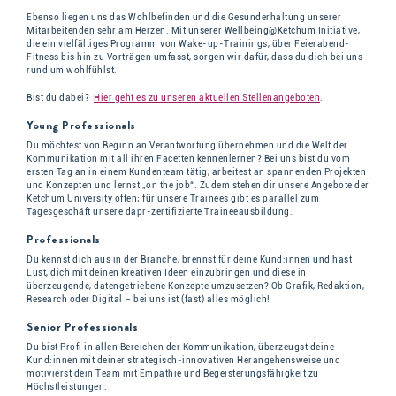
Ebenso liegen uns das Wohlbefinden und die Gesunderhaltung unserer
Mitarbeitenden sehr am Herzen. Mit unserer Wellbeing@Ketchum Initiative,
die ein vielfältiges Programm von Wake-up-Trainings, über Feierabend-
Fitness bis hin zu Vorträgen umfasst, sorgen wir dafür, dass du dich bei uns
rund um wohlfühlst.
Bist du dabei?
Hier geht es zu unseren aktuellen Stellenangeboten
.
Young Professionals
Du möchtest von Beginn an Verantwortung übernehmen und die Welt der
Kommunikation mit all ihren Facetten kennenlernen? Bei uns bist du vom
ersten Tag an in einem Kundenteam tätig, arbeitest an spannenden Projekten
und Konzepten und lernst „on the job“. Zudem stehen dir unsere Angebote der
Ketchum University offen; für unsere Trainees gibt es parallel zum
Tagesgeschäft unsere dapr-zertifizierte Traineeausbildung.
Professionals
Du kennst dich aus in der Branche, brennst für deine Kund:innen und hast
Lust, dich mit deinen kreativen Ideen einzubringen und diese in
überzeugende, datengetriebene Konzepte umzusetzen? Ob Grafik, Redaktion,
Research oder Digital – bei uns ist (fast) alles möglich!
Senior Professionals
Du bist Profi in allen Bereichen der Kommunikation, überzeugst deine
Kund:innen mit deiner strategisch-innovativen Herangehensweise und
motivierst dein Team mit Empathie und Begeisterungsfähigkeit zu
Höchstleistungen.