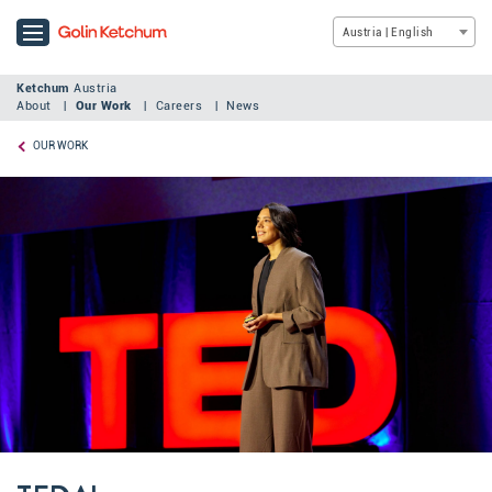
Austria | English
Ketchum
Austria
About
Our Work
Careers
News
OUR WORK