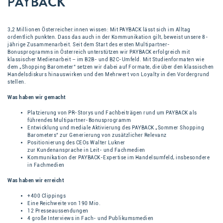
PAYBACK
3,2 Millionen Österreicher:innen wissen: Mit PAYBACK lässt sich im Alltag
ordentlich punkten. Dass das auch in der Kommunikation gilt, beweist unsere 8-
jährige Zusammenarbeit. Seit dem Start des ersten Multipartner-
Bonusprogramms in Österreich unterstützen wir PAYBACK erfolgreich mit
klassischer Medienarbeit – im B2B- und B2C-Umfeld. Mit Studienformaten wie
dem „Shopping Barometer“ setzen wir dabei auf Formate, die über den klassischen
Handelsdiskurs hinauswirken und den Mehrwert von Loyalty in den Vordergrund
stellen.
Was haben wir gemacht
Platzierung von PR-Storys und Fachbeiträgen rund um PAYBACK als
führendes Multipartner-Bonusprogramm
Entwicklung und mediale Aktivierung des PAYBACK „Sommer Shopping
Barometers“ zur Generierung von zusätzlicher Relevanz
Positionierung des CEOs Walter Lukner
zur Kundenansprache in Leit- und Fachmedien
Kommunikation der PAYBACK-Expertise im Handelsumfeld, insbesondere
in Fachmedien
Was haben wir erreicht
+400 Clippings
Eine Reichweite von 190 Mio.
12 Presseaussendungen
4 große Interviews in Fach- und Publikumsmedien