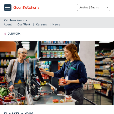
Austria | English
Ketchum
Austria
About
Our Work
Careers
News
OUR WORK