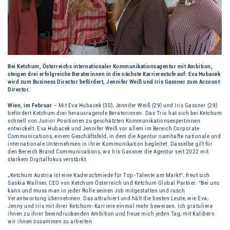
Bei Ketchum, Österreichs internationaler Kommunikationsagentur mit Ambition,
steigen drei erfolgreiche Beraterinnen in die nächste Karrierestufe auf: Eva Hubacek
wird zum Business Director befördert, Jennifer Weiß und Iris Gassner zum Account
Director.
Wien, im Februar
– Mit Eva Hubacek (30), Jennifer Weiß (29) und Iris Gassner (29)
befördert Ketchum drei herausragende Beraterinnen. Das Trio hat sich bei Ketchum
schnell von Junior Positionen zu geschätzten Kommunikationsexpertinnen
entwickelt. Eva Hubacek und Jennifer Weiß vor allem im Bereich Corporate
Communications, einem Geschäftsfeld, in dem die Agentur namhafte nationale und
internationale Unternehmen in ihrer Kommunikation begleitet. Dasselbe gilt für
den Bereich Brand Communications, wo Iris Gassner die Agentur seit 2022 mit
starkem Digitalfokus verstärkt.
„Ketchum Austria ist eine Kaderschmiede für Top-Talente am Markt“, freut sich
Saskia Wallner, CEO von Ketchum Österreich und Ketchum Global Partner. “Bei uns
kann und muss man in jeder Rolle seinen Job mitgestalten und rasch
Verantwortung übernehmen. Das attrahiert und hält die besten Leute, wie Eva,
Jenny und Iris mit ihrer Ketchum-Karriere einmal mehr beweisen. Ich gratuliere
ihnen zu ihrer beeindruckenden Ambition und freue mich jeden Tag, mit Kalibern
wir ihnen zusammen zu arbeiten.