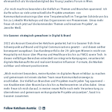
ehrenamtlich als Vorstandsmitglied des Young Leaders Forum in Wien.
„Für mich macht es besonders die Vielfalt an Themen und Branchen spannend. Ich
durfte schon so viele unterschiedliche Projekte umsetzen: von
Kommunikationstrainings über eine Tierpatenschaft im Tiergarten Schönbrunn bis
hin zu LinkedIn Workshops und das Organisieren von Pressereisen. Umso mehr
freue ich mich jetzt auf die kommenden Themen und kreativen Projekte”, so
Jennifer Weiß.
Iris Gassner: strategisch gewachsen in Digital & Brand
2022 als Account Executive bei Ketchum gestartet, hat Iris Gassner früh ihren
Schwerpunkt auf Brand und Digital Communications gesetzt – und diesen seither
konsequent ausgebaut. Das Kundenportfolio der 29-jährigen Wienerin reicht von
Hospitality mit Accor über Pharma und Healthcare bis hin zu FMCG sowie Tech. In
diesen vielfältigen Bereichen entwickelt sie integrierte Kampagnen, verantwortet
digitale Markenauftritte und realisiert kreative Influencer-Formate, die Marken
sichtbar und relevant positionieren.
„Mich motiviert besonders, meine Kunden im digitalen Raum erlebbar zu machen
und gemeinsam mit einem starken Team neue Kommunikationswege zu
erschließen. Die Vielfalt an Branchen und Projekten macht jeden Tag spannend –
von Knabbereien über Biosimilars bis hin zu Rechenzentren ist alles dabei. Umso
mehr freue ich mich darauf, in meiner neuen Rolle noch mehr Verantwortung zu
übernehmen und gemeinsam wirkungsstarke Projekte umzusetzen“, fasst Iris
Gassner zusammen.
Follow Ketchum Austria: