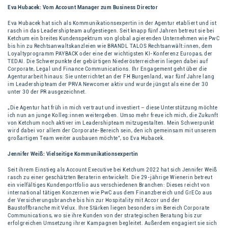
Eva Hubacek: Vom Account Manager zum Business Director
Eva Hubacek hat sich als Kommunikationsexpertin in der Agentur etabliert und ist
rasch in das Leadershipteam aufgestiegen. Seit knapp fünf Jahren betreut sie bei
Ketchum ein breites Kundenspektrum von global agierenden Unternehmen wie PwC
bis hin zu Rechtsanwaltskanzleien wie BRANDL TALOS Rechtsanwält:innen, dem
Loyaltyprogramm PAYBACK oder eine der wichtigsten KI-Konferenz Europas, der
TEDAI. Die Schwerpunkte der gebürtigen Niederösterreicherin liegen dabei auf
Corporate, Legal und Finance Communications. Ihr Engagement geht über die
Agenturarbeit hinaus: Sie unterrichtet an der FH Burgenland, war fünf Jahre lang
im Leadershipteam der PRVA Newcomer aktiv und wurde jüngst als eine der 30
unter 30 der PR ausgezeichnet.
„Die Agentur hat früh in mich vertraut und investiert – diese Unterstützung möchte
ich nun an junge Kolleg:innen weitergeben. Umso mehr freue ich mich, die Zukunft
von Ketchum noch aktiver im Leadershipteam mitzugestalten. Mein Schwerpunkt
wird dabei vor allem der Corporate-Bereich sein, den ich gemeinsam mit unserem
großartigen Team weiter ausbauen möchte”, so Eva Hubacek.
Jennifer Weiß: Vielseitige Kommunikationsexpertin
Seit ihrem Einstieg als Account Executive bei Ketchum 2022 hat sich Jennifer Weiß
rasch zu einer geschätzten Beraterin entwickelt. Die 29-jährige Wienerin betreut
ein vielfältiges Kundenportfolio aus verschiedenen Branchen: Dieses reicht von
international tätigen Konzernen wie PwC aus dem Finanzbereich und GrECo aus
der Versicherungsbranche bis hin zur Hospitality mit Accor und der
Baustoffbranche mit Velux. Ihre Stärken liegen besonders im Bereich Corporate
Communications, wo sie ihre Kunden von der strategischen Beratung bis zur
erfolgreichen Umsetzung ihrer Kampagnen begleitet. Außerdem engagiert sie sich