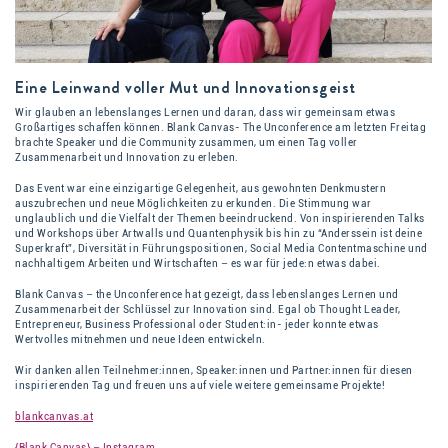
Eine Leinwand voller Mut und Innovationsgeist
Wir glauben an lebenslanges Lernen und daran, dass wir gemeinsam etwas
Großartiges schaffen können. Blank Canvas- The Unconference am letzten Freitag
brachte Speaker und die Community zusammen, um einen Tag voller
Zusammenarbeit und Innovation zu erleben.
Das Event war eine einzigartige Gelegenheit, aus gewohnten Denkmustern
auszubrechen und neue Möglichkeiten zu erkunden. Die Stimmung war
unglaublich und die Vielfalt der Themen beeindruckend. Von inspirierenden Talks
und Workshops über Artwalls und Quantenphysik bis hin zu “Anderssein ist deine
Superkraft”, Diversität in Führungspositionen, Social Media Contentmaschine und
nachhaltigem Arbeiten und Wirtschaften – es war für jede:n etwas dabei.
Blank Canvas – the Unconference hat gezeigt, dass lebenslanges Lernen und
Zusammenarbeit der Schlüssel zur Innovation sind. Egal ob Thought Leader,
Entrepreneur, Business Professional oder Student:in- jeder konnte etwas
Wertvolles mitnehmen und neue Ideen entwickeln.
Wir danken allen Teilnehmer:innen, Speaker:innen und Partner:innen für diesen
inspirierenden Tag und freuen uns auf viele weitere gemeinsame Projekte!
blankcanvas.at
{Blank Canvas} – Instagram