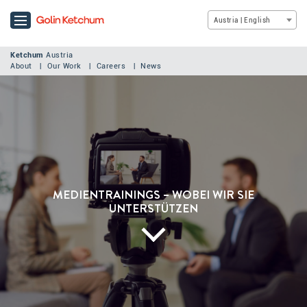
Austria | English
Ketchum
Austria
About
Our Work
Careers
News
MEDIENTRAININGS – WOBEI WIR SIE
UNTERSTÜTZEN