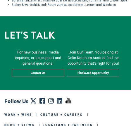
Botschaftenzentriert: Klarheit über Kernbotschaften, Tonalität und „Sweet Spot“
Sicher & wertschätzend: Raum zum Ausprobieren, Lernen und Wachsen
LET'S TALK
For new business, media
Join Our Team. You belong at
inquiries, crisis support and
Golin Ketchum Austria, find the
general questions:
opportunity that’s right for you!
Contact Us
Find a Job Opportunity
Follow Us
WORK + WINS
CULTURE + CAREERS
NEWS + VIEWS
LOCATIONS + PARTNERS