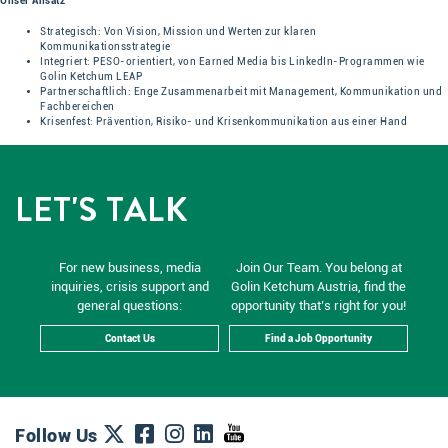
Unser Ansatz
Strategisch: Von Vision, Mission und Werten zur klaren
Kommunikationsstrategie
Integriert: PESO-orientiert, von Earned Media bis LinkedIn-Programmen wie
Golin Ketchum LEAP
Partnerschaftlich: Enge Zusammenarbeit mit Management, Kommunikation und
Fachbereichen
Krisenfest: Prävention, Risiko- und Krisenkommunikation aus einer Hand
LET'S TALK
For new business, media
Join Our Team. You belong at
inquiries, crisis support and
Golin Ketchum Austria, find the
general questions:
opportunity that’s right for you!
Contact Us
Find a Job Opportunity
Follow Us