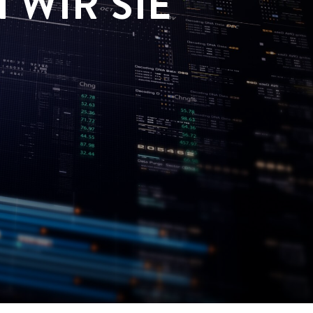
 WIR SIE
N