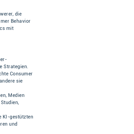
werer, die
sumer Behavior
cs mit
er-
e Strategien.
 echte Consumer
 andere sie
hen, Medien
Studien,
e KI-gestützten
eren und