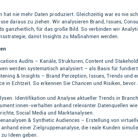
hat nie mehr Daten produziert. Gleichzeitig war es nie sch
üsse daraus zu ziehen. Wir analysieren Brand, Issues, Con
s ganzheitlich, für das große Bild. So verbinden wir Analyti
sstrategie, damit Insights zu Maßnahmen werden.
ten
tions Audits – Kanäle, Strukturen, Content und Stakehold
ven werden systematisch analysiert – als Basis für fundiert
stening & Insights – Brand Perception, Issues, Trends und
nce in Echtzeit. So erkennen Sie Chancen und Risiken, bevor
ysen: Identifikation und Analyse aktueller Trends in Branc
ment:innen-verhalten anhand relevanter Datenquellen wie 
richte, Social Media und Marktanalysen.
enanalysen & Synthetic Audiences – Erstellung von virtuell
anhand einer Zielgruppenanalyse, die reale Kunden simuli
 zu Ideen geben.