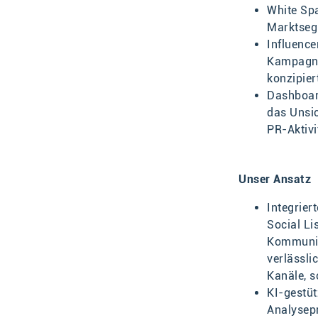
White Spa
Marktsegm
Influence
Kampagne
konzipie
Dashboar
das Unsic
PR-Aktivi
Unser Ansatz
Integrier
Social Li
Kommunika
verlässli
Kanäle, 
KI-gestüt
Analysepr