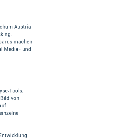
chum Austria
king.
boards machen
al Media- und
yse‑Tools,
 Bild von
auf
einzelne
 Entwicklung