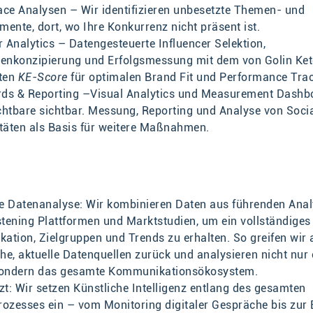
ce Analysen – Wir identifizieren unbesetzte Themen- und
ente, dort, wo Ihre Konkurrenz nicht präsent ist.
r Analytics – Datengesteuerte Influencer Selektion,
nkonzipierung und Erfolgsmessung mit dem von Golin Ket
rten
KE-Score
für optimalen Brand Fit und Performance Trac
ds & Reporting –Visual Analytics und Measurement Dash
htbare sichtbar. Messung, Reporting und Analyse von Soci
täten als Basis für weitere Maßnahmen.
te Datenanalyse: Wir kombinieren Daten aus führenden Anal
stening Plattformen und Marktstudien, um ein vollständiges
tion, Zielgruppen und Trends zu erhalten. So greifen wir 
che, aktuelle Datenquellen zurück und analysieren nicht nur 
sondern das gesamte Kommunikationsökosystem.
zt: Wir setzen Künstliche Intelligenz entlang des gesamten
ozesses ein – vom Monitoring digitaler Gespräche bis zur