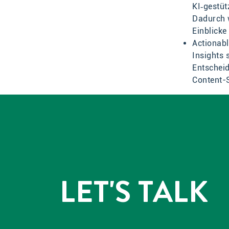
KI‑gestüt
Dadurch w
Einblick
Actionabl
Insights
Entschei
Content-
LET'S TALK