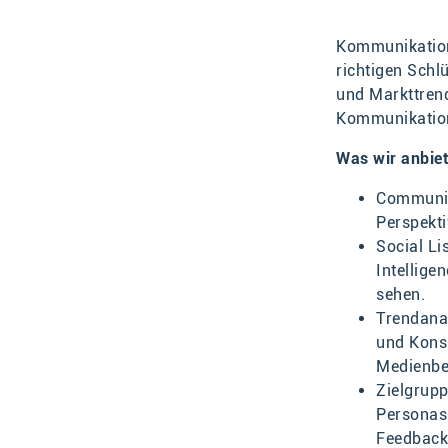
Kommunikation 
richtigen Schl
und Markttrend
Kommunikation
Was wir anbie
Communica
Perspekti
Social Li
Intellige
sehen.
Trendanal
und Konsu
Medienbe
Zielgrupp
Personas 
Feedback