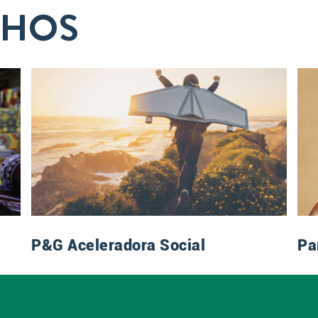
LHOS
P&G Aceleradora Social
Pa